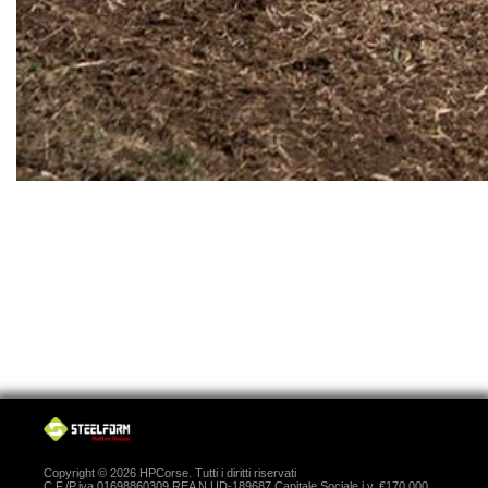
Copyright © 2026 HPCorse. Tutti i diritti riservati
C.F./P.iva 01698860309 REA N.UD-189687 Capitale Sociale i.v. €170.000