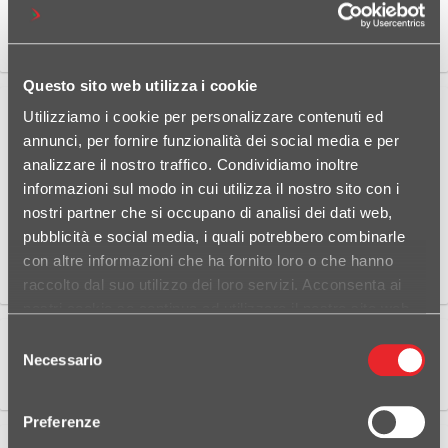
Partita IVA:
NOTA: inserire il numero di partita IVA con prefisso internazionale
(ad esempio "IT 111 111 11")
Questo sito web utilizza i cookie
INDIRIZZO
Utilizziamo i cookie per personalizzare contenuti ed
annunci, per fornire funzionalità dei social media e per
Indirizzo:
*
analizzare il nostro traffico. Condividiamo inoltre
CAP / codice
postale:
*
informazioni sul modo in cui utilizza il nostro sito con i
nostri partner che si occupano di analisi dei dati web,
Città:
*
pubblicità e social media, i quali potrebbero combinarle
Nazione:
con altre informazioni che ha fornito loro o che hanno
Stato / provincia:
raccolto dal suo utilizzo dei loro servizi. Acconsenta ai
nostri cookie se continua ad utilizzare il nostro sito web.
Selezione
RECAPITI
Necessario
del
Telefono:
*
consenso
Preferenze