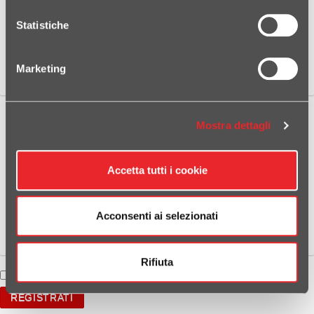
OPZIONI
Ricevi la newsletter:
Statistiche
Codice Fiscale:
*
MacroCategoria:
Marketing
Categoria:
PASSWORD
Mostra dettagli
Password:
*
Conferma
Accetta tutti i cookie
password:
*
Acconsenti ai selezionati
Rifiuta
Accetto l'informativa sulla privacy
(leggi)