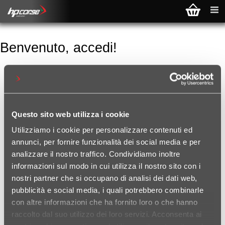
Benvenuto, accedi!
NUOVO CLIENTE
Registrandoti potrai acquistare
velocemente, essere sempre aggiornato
sullo stato degli ordini e rivedere la storia
Questo sito web utilizza i cookie
degli acquisti effettuati
Utilizziamo i cookie per personalizzare contenuti ed
annunci, per fornire funzionalità dei social media e per
analizzare il nostro traffico. Condividiamo inoltre
informazioni sul modo in cui utilizza il nostro sito con i
nostri partner che si occupano di analisi dei dati web,
pubblicità e social media, i quali potrebbero combinarle
CLIENTE GIÀ REGISTRATO
con altre informazioni che ha fornito loro o che hanno
Nome utente:
raccolto dal suo utilizzo dei loro servizi. Acconsenta ai